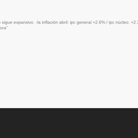
 sigue expansivo. -la inflación abril: ipc general +2.6% / ipc núcleo: +2
ora”