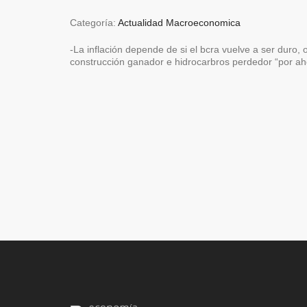
Categoría:
Actualidad Macroeconomica
-La inflación depende de si el bcra vuelve a ser duro, o
construcción ganador e hidrocarbros perdedor “por ah