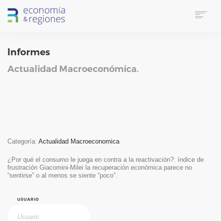
HOME
Informes
SOBRE E&R
SERVICIOS
Actualidad Macroeconómica.
LINKS UTILES
CONTACTO
IDIOMA
SUSCRIPTORES
SEARCH
Categoría:
Actualidad Macroeconomica
¿Por qué el consumo le juega en contra a la reactivación?: índice de
frustración Giacomini-Milei la recuperación económica parece no
“sentirse” o al menos se siente “poco”.
USUARIO