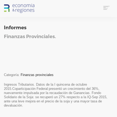
HOME
Informes
SOBRE E&R
SERVICIOS
Finanzas Provinciales.
LINKS UTILES
CONTACTO
IDIOMA
SUSCRIPTORES
SEARCH
Categoría:
Finanzas provinciales
Ingresos Tributarios. Datos de la I quincena de octubre
2015.Coparticipación Federal:presentó un crecimiento del 36%,
nuevamente impulsada por la recaudación de Ganancias. Fondo
Solidario de la Soja: se recuperó un 27% respecto a la IQ-Sep 2015,
ante una leve mejora en el precio de la soja y una mayor tasa de
devaluación.