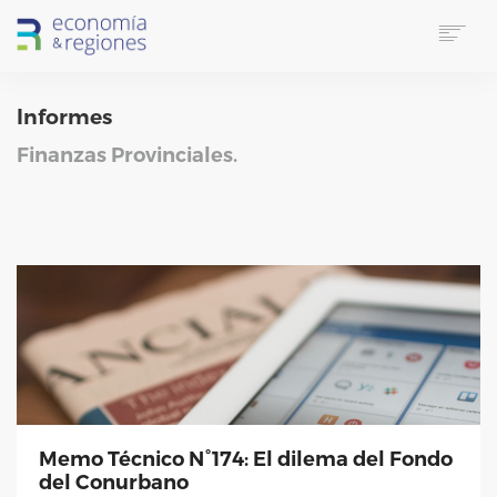
HOME
Informes
SOBRE E&R
SERVICIOS
Finanzas Provinciales.
LINKS UTILES
CONTACTO
IDIOMA
SUSCRIPTORES
SEARCH
Memo Técnico N°174: El dilema del Fondo
del Conurbano