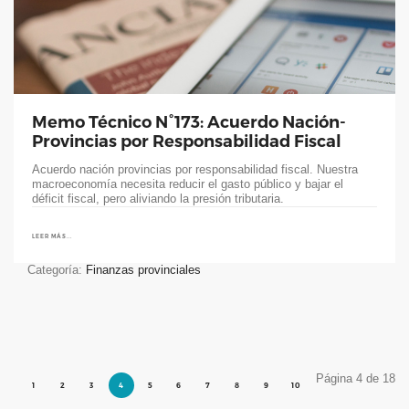
Memo Técnico N°173: Acuerdo Nación-
Provincias por Responsabilidad Fiscal
Acuerdo nación provincias por responsabilidad fiscal. Nuestra
macroeconomía necesita reducir el gasto público y bajar el
déficit fiscal, pero aliviando la presión tributaria.
LEER MÁS...
Categoría:
Finanzas provinciales
Página 4 de 18
1
2
3
4
5
6
7
8
9
10