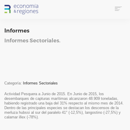
HOME
Informes
SOBRE E&R
SERVICIOS
Informes Sectoriales.
LINKS UTILES
CONTACTO
IDIOMA
SUSCRIPTORES
SEARCH
Categoría:
Informes Sectoriales
Actividad Pesquera a Junio de 2015. En Junio de 2015, los
desembarques de capturas marítimas alcanzaron 48.909 toneladas,
habiendo registrado una baja del 31% respecto al mismo mes de 2014.
Dentro de las principales especies se destacan los descensos de la
merluza hubssi al sur del paralelo 41° (-12,5%), langostino (-27,5%) y
calamar illex (-78%).