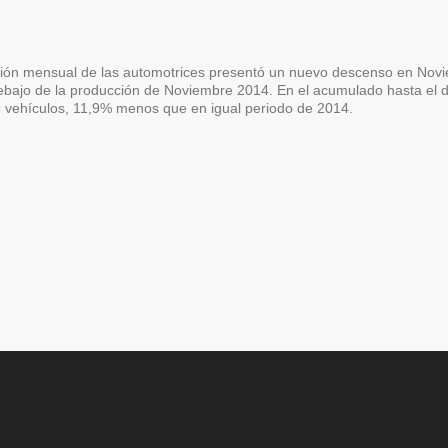
ción mensual de las automotrices presentó un nuevo descenso en Nov
debajo de la producción de Noviembre 2014. En el acumulado hasta el 
9 vehículos, 11,9% menos que en igual periodo de 2014.