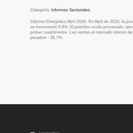
Categoría:
Informes Sectoriales
Informe Energético Abril 2016. En Abril de 2016, la pr
se incrementó 4,9%. El petróleo crudo procesado, ta
primer cuatrimestre. Las ventas al mercado interno de 
pesados - 35,7%.