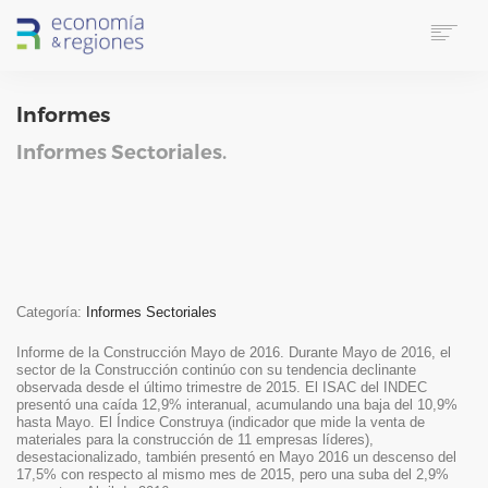
HOME
Informes
SOBRE E&R
SERVICIOS
Informes Sectoriales.
LINKS UTILES
CONTACTO
IDIOMA
SUSCRIPTORES
SEARCH
Categoría:
Informes Sectoriales
Informe de la Construcción Mayo de 2016. Durante Mayo de 2016, el
sector de la Construcción continúo con su tendencia declinante
observada desde el último trimestre de 2015. El ISAC del INDEC
presentó una caída 12,9% interanual, acumulando una baja del 10,9%
hasta Mayo. El Índice Construya (indicador que mide la venta de
materiales para la construcción de 11 empresas líderes),
desestacionalizado, también presentó en Mayo 2016 un descenso del
17,5% con respecto al mismo mes de 2015, pero una suba del 2,9%