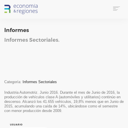
HOME
Informes
SOBRE E&R
SERVICIOS
Informes Sectoriales.
LINKS UTILES
CONTACTO
IDIOMA
SUSCRIPTORES
SEARCH
Categoría:
Informes Sectoriales
Industria Automotriz. Junio 2016. Durante el mes de Junio de 2016, la
producción de vehículos clase A (automóviles y utilitarios) continúo en
descenso. Alcanzó los 41.655 vehículos, 19,8% menos que en Junio de
2015, acumulando una caída de 14%, ubicándose como el semestre
con menor producción desde 2009.
USUARIO