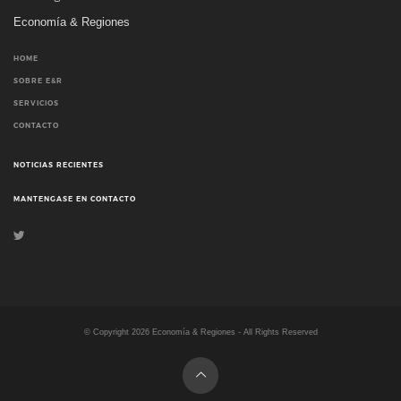
Economía & Regiones
HOME
SOBRE E&R
SERVICIOS
CONTACTO
NOTICIAS RECIENTES
MANTENGASE EN CONTACTO
© Copyright
2026
Economía & Regiones - All Rights Reserved