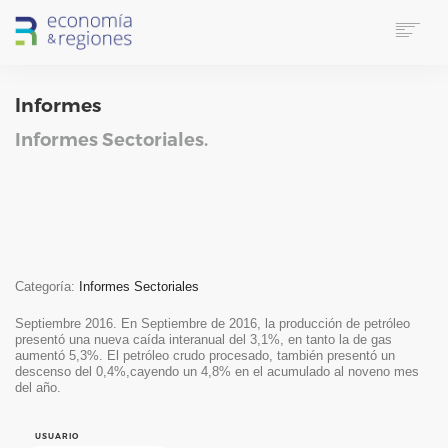
HOME
Informes
SOBRE E&R
SERVICIOS
Informes Sectoriales.
LINKS UTILES
CONTACTO
IDIOMA
SUSCRIPTORES
SEARCH
Categoría:
Informes Sectoriales
Septiembre 2016. En Septiembre de 2016, la producción de petróleo
presentó una nueva caída interanual del 3,1%, en tanto la de gas
aumentó 5,3%. El petróleo crudo procesado, también presentó un
descenso del 0,4%,cayendo un 4,8% en el acumulado al noveno mes
del año.
USUARIO