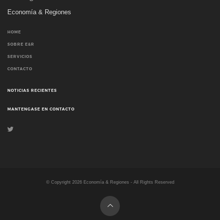
Economía & Regiones
HOME
SOBRE E&R
SERVICIOS
CONTACTO
NOTICIAS RECIENTES
MANTENGASE EN CONTACTO
© Copyright
2026
Economía & Regiones - All Rights Reserved