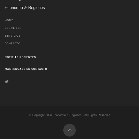
Economía & Regiones
HOME
SOBRE E&R
SERVICIOS
CONTACTO
NOTICIAS RECIENTES
MANTENGASE EN CONTACTO
© Copyright
2026
Economía & Regiones - All Rights Reserved