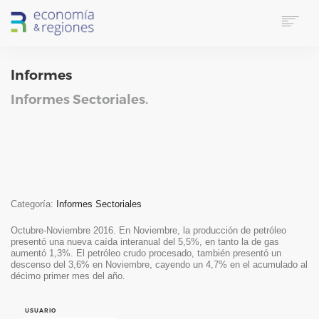
HOME
Informes
SOBRE E&R
SERVICIOS
Informes Sectoriales.
LINKS UTILES
CONTACTO
IDIOMA
SUSCRIPTORES
SEARCH
Categoría:
Informes Sectoriales
Octubre-Noviembre 2016. En Noviembre, la producción de petróleo
presentó una nueva caída interanual del 5,5%, en tanto la de gas
aumentó 1,3%. El petróleo crudo procesado, también presentó un
descenso del 3,6% en Noviembre, cayendo un 4,7% en el acumulado al
décimo primer mes del año.
USUARIO