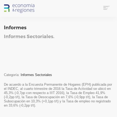
HOME
Informes
SOBRE E&R
SERVICIOS
Informes Sectoriales.
LINKS UTILES
CONTACTO
IDIOMA
SUSCRIPTORES
SEARCH
Categoría:
Informes Sectoriales
De acuerdo a la Encuesta Permanente de Hogares (EPH) publicada por
el INDEC, al cuarto trimestre de 2016 la Tasa de Actividad se ubicó en
45,3% (-0,7pp con respecto a IIIT 2016), la Tasa de Empleo 41,9%
(-0,2pp t/t), la Tasa de Desocupación en 7,6% (-0,9pp t/t), la Tasa de
Subocupación en 10,3% (+0,1pp t/t) y la Tasa de empleo no registrado
en 33,6% (-0,2pp t/t).