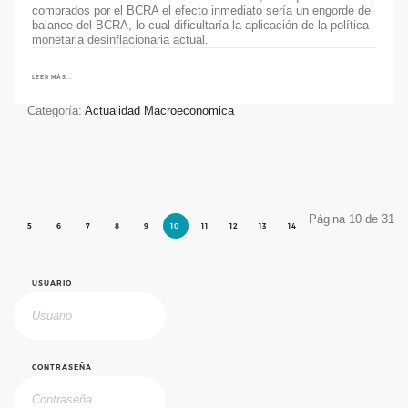
comprados por el BCRA el efecto inmediato sería un engorde del
balance del BCRA, lo cual dificultaría la aplicación de la política
monetaria desinflacionaria actual.
LEER MÁS...
Categoría:
Actualidad Macroeconomica
Página 10 de 31
5
6
7
8
9
10
11
12
13
14
USUARIO
CONTRASEÑA